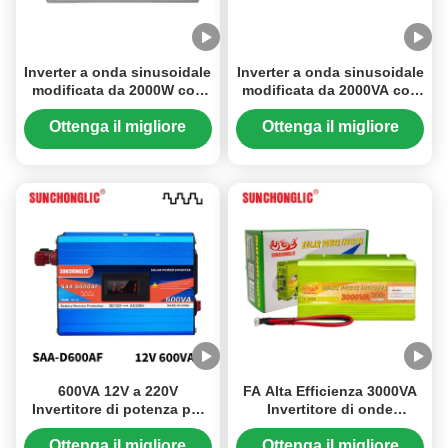
Inverter a onda sinusoidale
Inverter a onda sinusoidale
modificata da 2000W con
modificata da 2000VA con
ricarica USB integrata e
uscita USB 5V per
display digitale a LED per
conversione di potenza da
Ottenga il migliore
Ottenga il migliore
alimentazione off-grid
CC a CA
prezzo
prezzo
600VA 12V a 220V
FA Alta Efficienza 3000VA
Invertitore di potenza per
Invertitore di onde
onde sinusoidali
sinusoidali modificato
modificato con ricarica
Include 5V 1A Port USB
Ottenga il migliore
Ottenga il migliore