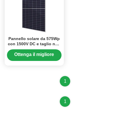
Pannello solare da 575Wp
con 1500V DC e taglio non
distruttivo avanzato per
una maggiore efficienza
Ottenga il migliore
prezzo
1
1