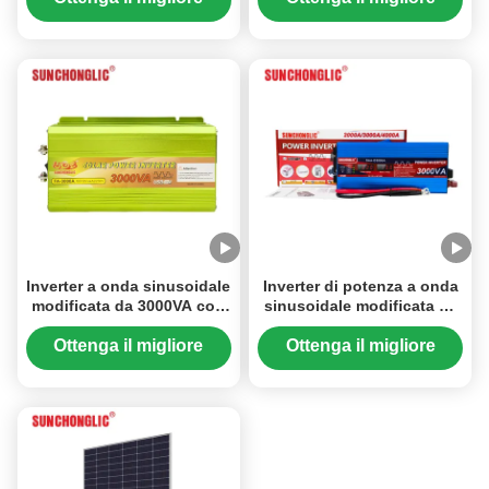
USB per applicazioni solari
70%-80% di conversione
prezzo
prezzo
Inverter a onda sinusoidale
Inverter di potenza a onda
modificata da 3000VA con
sinusoidale modificata da
uscita USB 5V 1A ed
3000 W DC 12V a AC 220V
efficienza di conversione
con porta USB 1A
Ottenga il migliore
Ottenga il migliore
del 70%-80%
prezzo
prezzo