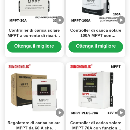
Controller di carica solare
Controller di carica solare
MPPT a corrente di ricarica
100A MPPT con
40A con ingresso
tracciamento automatico e
fotovoltaico da 180 V e
interfaccia di
Ottenga il migliore
Ottenga il migliore
compatibilità multibatteria
comunicazione RS485 per
prezzo
prezzo
una regolazione efficiente
dei pannelli solari
Regolatore di carica solare
Controller di carica solare
MPPT da 60 A che
MPPT 70A con funzione