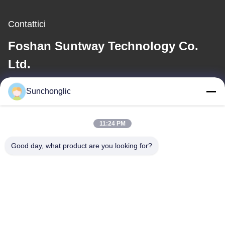
Contattici
Foshan Suntway Technology Co.
Ltd.
E-mail
Sunchonglic
factory01@sunchonglic.com
11:24 PM
Good day, what product are you looking for?
Il nostro indirizzo
Indirizzo
Guangdong, Cina
Telefono
86--13711271181