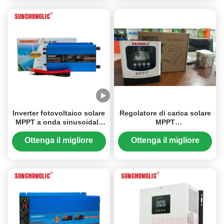
Inverter fotovoltaico solare
Regolatore di carica solare
MPPT a onda sinusoidale
MPPT
modificata da 3000W con
12V/24V/36V/48V/96V/120V
conversione di potenza
con inseguimento
Ottenga il migliore
Ottenga il migliore
DC/AC da 12V a 220V
automatico del punto di
prezzo
prezzo
massima potenza e
comunicazione RS485