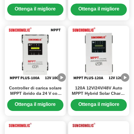
supporta sistemi di
UPS per sistemi a batteria
batterie da 96 V con
da 12V/24V/48V
Ottenga il migliore
Ottenga il migliore
tensione di ingresso
prezzo
prezzo
massima di 230 V,
progettato per applicazioni
off-grid
Controller di carica solare
120A 12V/24V/48V Auto
MPPT ibrido da 24 V con
MPPT Hybrid Solar Charge
corrente di ricarica da 100
Controller con funzione
A e funzione UPS per
UPS
Ottenga il migliore
Ottenga il migliore
sistemi solari a corrente
prezzo
prezzo
continua da 150 V