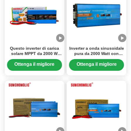
Questo inverter di carica
Inverter a onda sinusoidale
solare MPPT da 2000 W
pura da 2000 Watt con
presenta un'uscita
caricatore solare MPPT da
sinusoidale modificata e
60A e uscita AC da 220V
Ottenga il migliore
Ottenga il migliore
converte l'alimentazione da
per applicazioni ad alta
prezzo
prezzo
12 V CC a 220 V CA.
potenza