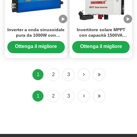
Inverter a onda sinusoidale
Invertitore solare MPPT
pura da 1000W con
con capacità 1500VA
caricatore solare MPPT da
1050W di uscita e 12V di
30A e uscita AC 220V per
ingresso
Ottenga il migliore
Ottenga il migliore
alimentazione off-grid
prezzo
prezzo
1
2
3
1
2
3