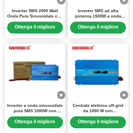
Inverter SMS 2000 Watt
Inverter SMS ad alta
Onda Pura Sinusoidale con
potenza 1500W a onda
Caricatore Solare MPPT
sinusoidale pura con
60A e Uscita AC 220V per
caricatore solare MPPT da
Ottenga il migliore
Ottenga il migliore
Applicazioni ad Alta
60A e uscita AC 220V.
prezzo
prezzo
Potenza
Inverter a onda sinusoidale
Centrale elettrica off-grid
pura SMS 1000W con
da 1000 W con
controller solare MPPT da
caricabatterie solare MPPT
30A e uscita AC 220V —
da 30 A e inverter di onde
Ottenga il migliore
Ottenga il migliore
progettato per applicazioni
sinusoidali puro da 220 V
prezzo
prezzo
di alimentazione off-grid.