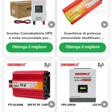
Inverter Caricabatterie UPS
Invertitore di potenza
a onda sinusoidale pura
sinusoidale modificato di
24V 3000VA per sistemi di
12V/220V per uso off-grid
energia solare
Ottenga il migliore
Ottenga il migliore
prezzo
prezzo