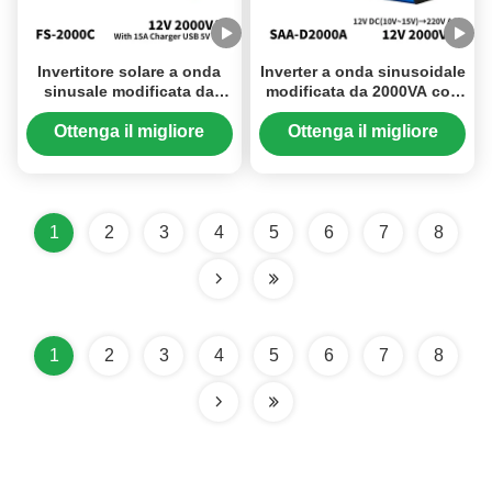
Invertitore solare a onda
Inverter a onda sinusoidale
sinusale modificata da
modificata da 2000VA con
2000W con caricabatterie
uscita USB 5V 1A per
da 12V a 220V
sistemi solari off-grid da
Ottenga il migliore
Ottenga il migliore
12V a 220V
prezzo
prezzo
1
2
3
4
5
6
7
8
1
2
3
4
5
6
7
8