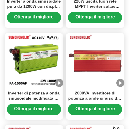
Inverter a onda sinusoidale
220W uscita fuori rete
pura da 1200W con display
MPPT Inverter solare
LCD per sistemi solari
fotovoltaico senza batteria
collegati alla rete
Inverter solare ibrido a
Ottenga il migliore
Ottenga il migliore
onde sinusoidali pure
prezzo
prezzo
Inverter di potenza a onda
2000VA Invertitore di
sinusoidale modificata da
potenza a onde sinusoidali
1000W di picco con
modificato Risparmio
ricarica USB integrata e
energetico Eco-friendly
Ottenga il migliore
Ottenga il migliore
multi-protezione per uso
Invertitore solare fuori rete
prezzo
prezzo
off-grid