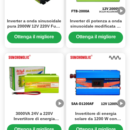
Inverter a onda sinusoidale
Inverter di potenza a onda
pura 2000W 12V 220V Fuori
sinusoidale modificata da
rete Inverter di
2000W da 12V DC a 110V
alimentazione solare con
AC Off Grid
Ottenga il migliore
Ottenga il migliore
doppia ricarica USB
prezzo
prezzo
3000VA 24V a 220V
Invertitore di energia
Invertitore di energia
solare da 1200 W con
solare a onde sinusoidali
display LCD e
modificato con interfaccia
funzionamento silenzioso
Ottenga il migliore
Ottenga il migliore