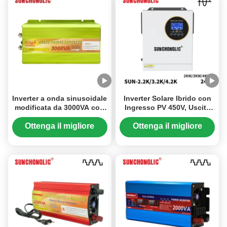
Inverter a onda sinusoidale
Inverter Solare Ibrido con
modificata da 3000VA con
Ingresso PV 450V, Uscita
uscita USB 5V 1A ed
2KW e Monitoraggio in
efficienza di conversione
Tempo Reale
Ottenga il migliore
Ottenga il migliore
del 70%-80%
prezzo
prezzo