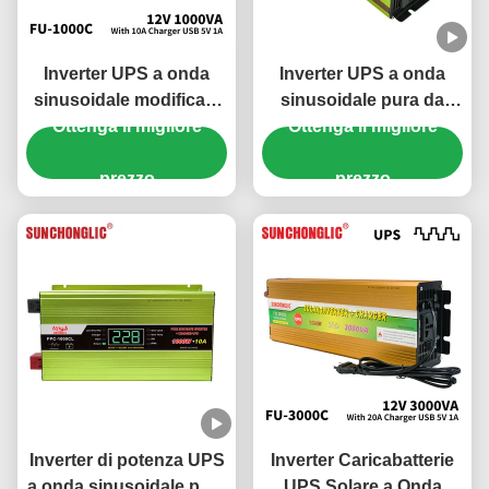
Inverter UPS a onda
Inverter UPS a onda
sinusoidale modificata
sinusoidale pura da
Ottenga il migliore
da 1000VA con
3000W 24V 220V con
Ottenga il migliore
caricabatterie CA 12V
caricabatterie per
220V Inverter solare
prezzo
elettrodomestici
prezzo
Inverter di potenza UPS
Inverter Caricabatterie
a onda sinusoidale pura
UPS Solare a Onda