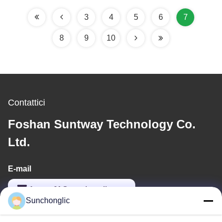
corrente continua in
corrente alternata
3
4
5
6
7
8
9
10
Contattici
Foshan Suntway Technology Co.
Ltd.
E-mail
factory01@sunchonglic.com
Sunchonglic