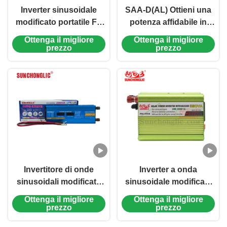
Inverter sinusoidale
SAA-D(AL) Ottieni una
modificato portatile FA
potenza affidabile in
1000VA con porta USB
movimento: un inverter
Ottenga il migliore
Ottenga il migliore
5V / 1A e funzione di
ad alta efficienza da
prezzo
prezzo
connessione anti-
1200 W che converte la
inversione
batteria 12V DC in 220V
AC, perfetto per le
applicazioni
automobilistiche.
Invertitore di onde
Inverter a onda
sinusoidali modificato
sinusoidale modificata
da 2000W con display
da 350VA con porta
Ottenga il migliore
Ottenga il migliore
LCD e porta di ricarica
USB 5V/1A per sistemi
prezzo
prezzo
USB - convertitore di
solari e uso domestico