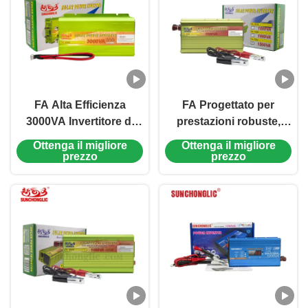
contro il collegamento
inverso per un
funzionamento
affidabile e sicuro.
FA Alta Efficienza
FA Progettato per
3000VA Invertitore di
prestazioni robuste,
onde sinusoidali
questo inverter
Ottenga il migliore
Ottenga il migliore
modificato Include 5V
sinusoidale modificato
prezzo
prezzo
1A Port USB 70%-80%
fornisce 1500W di
di conversione
potenza di picco,
elevata efficienza di
conversione e
incorpora una funzione
di soft start intelligente.