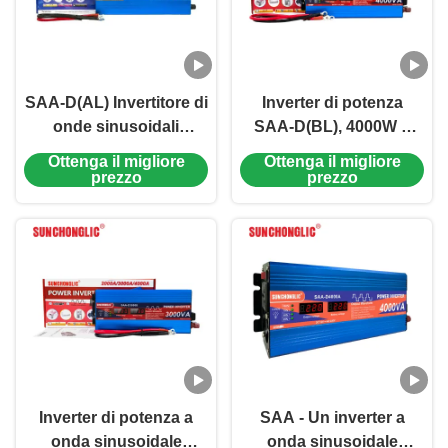
SAA-D(AL) Invertitore di
Inverter di potenza
onde sinusoidali
SAA-D(BL), 4000W a
modificato da 5000 W,
onda sinusoidale
Ottenga il migliore
Ottenga il migliore
display a LED, usb,
modificata, dotato di
prezzo
prezzo
conversione di potenza
USB 1A e capacità di
da 12V a 220V
conversione da 24V a
220V
Inverter di potenza a
SAA - Un inverter a
onda sinusoidale
onda sinusoidale