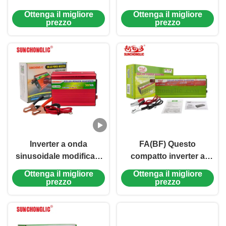
modificata SAA-D(BL)
modificata da 4000W
Ottenga il migliore
Ottenga il migliore
3000W, con porta USB
con capacità di
prezzo
prezzo
da 1A e conversione da
conversione da 12V a
24V a 220V
220V e una presa USB
da 1A.
Inverter a onda
FA(BF) Questo
sinusoidale modificata
compatto inverter a
FS 300W con porta USB
onde sinusoidali pure
Ottenga il migliore
Ottenga il migliore
per conversione off-grid
da 750W converte 24V
prezzo
prezzo
da 12V a 220V
DC in 220V AC, con
controllo intelligente del
ventilatore e protezione