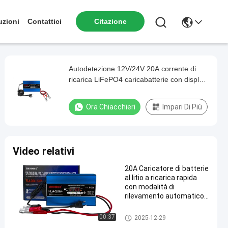
uzioni
Contattici
Citazione
Autodetezione 12V/24V 20A corrente di
ricarica LiFePO4 caricabatterie con display
LCD
Ora Chiacchieri
Impari Di Più
Video relativi
20A Caricatore di batterie
al litio a ricarica rapida
con modalità di
rilevamento automatico
della tensione e di
riparazione dell'impulso
caricatore della batteria al litio
00:37
2025-12-29
per batterie LiFePO4