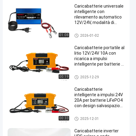
Caricabatterie universale
intelligente con
rilevamento automatico
12V/24V, modalità di
riparazione a impulsi e
display LCD per batterie
caricatore della batteria al litio
01:08
2026-01-02
LiFePO4
Caricabatterie portatile al
litio 12V/24V 10A con
ricarica a impulsi
intelligente per batterie al
piombo e LiFePO4
caricatore della batteria al litio
00:19
2025-12-29
Caricabatterie
intelligente a impulsi 24V
20A per batterie LiFePO4
con design salvaspazio
per batterie al piombo e al
litio
caricatore della batteria al litio
00:33
2025-12-31
Caricabatterie inverter