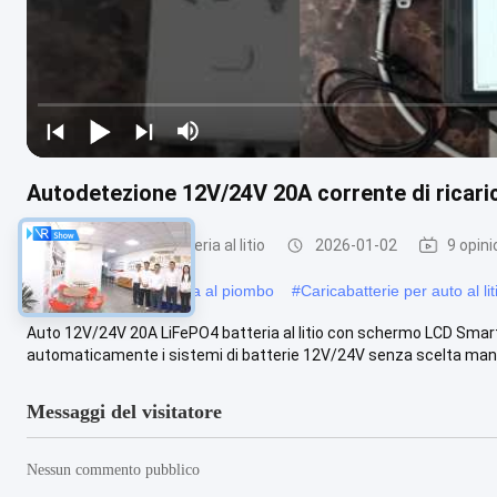
Autodetezione 12V/24V 20A corrente di ricari
caricatore della batteria al litio
2026-01-02
9 opini
#
caricatore della batteria al piombo
#
Caricabatterie per auto al lit
Auto 12V/24V 20A LiFePO4 batteria al litio con schermo LCD Smart 
automaticamente i sistemi di batterie 12V/24V senza scelta manua
Messaggi del visitatore
Nessun commento pubblico