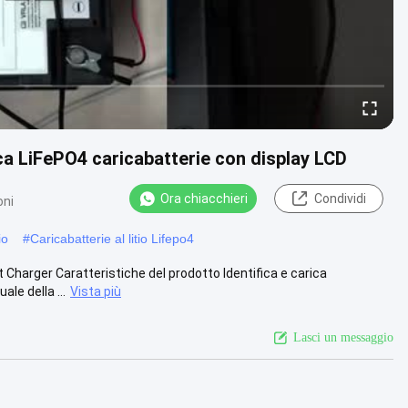
ca LiFePO4 caricabatterie con display LCD
Ora chiacchieri
Condividi
oni
io
#
Caricabatterie al litio Lifepo4
Charger Caratteristiche del prodotto Identifica e carica
le della ...
Vista più
Lasci un messaggio