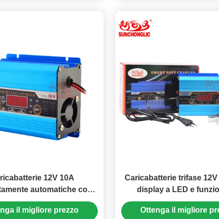
ricabatterie 12V 10A
Caricabatterie trifase 12
tamente automatiche con
display a LED e funzio
 in tre fasi per AGM GEL e
avviamento motore per b
nga il migliore prezzo
Ottenga il migliore p
erie per auto a piombo
AGM/GEL