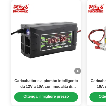
Caricabatterie a piombo intelligente
Caricaba
da 12V a 10A con modalità di
10A c
ricarica PWM e tensione di
ingress
Ottenga il migliore prezzo
Otte
ingresso da 150V a 250V
150V a 2