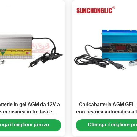
tterie in gel AGM da 12V a
Caricabatterie AGM GEL
on ricarica in tre fasi e
con ricarica automatica a t
o di corrente alternata da
funzione di avviamento
nga il migliore prezzo
Ottenga il migliore p
50V per batterie al piombo-
auto
acido