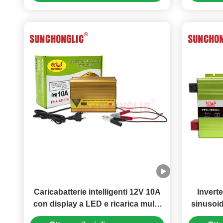
Caricabatterie intelligenti 12V 10A
Invert
con display a LED e ricarica multi-
sinusoid
stadio per batterie AGM GEL e
220v Ca