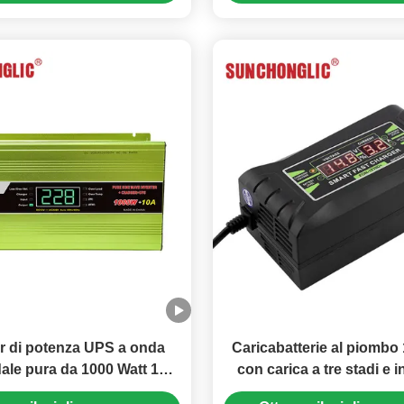
er di potenza UPS a onda
Caricabatterie al piombo
ale pura da 1000 Watt 12v
con carica a tre stadi e 
ricabatterie per inverter
150V-250V per batterie