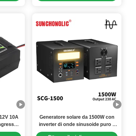
tensione
 12V 10A
Generatore solare da 1500W con
ingresso
inverter di onde sinusoide puro e
 AGM GEL
batteria LiFePO4 22V 50AH in