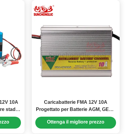
 12V 10A
Caricabatterie FMA 12V 10A
re stadi e
Progettato per Batterie AGM, GEL e
 motore
Piombo-Acido, con Carica a Tre
rezzo
Ottenga il migliore prezzo
Fasi e Ingresso AC150V–250V