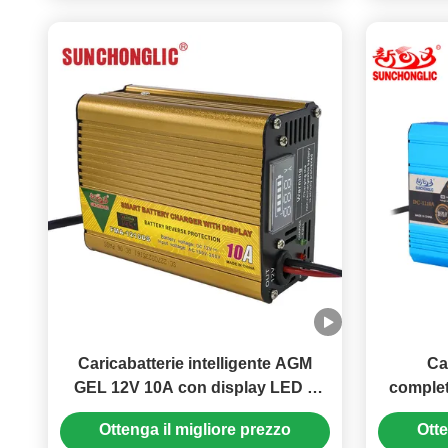
Caricabatterie intelligente AGM
Ca
GEL 12V 10A con display LED e
comple
carica a tre stadi
ricarica
Ottenga il migliore prezzo
Otte
batt