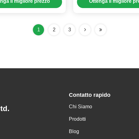
nga il migliore prezzo
Ottenga il migliore p
solare
1
2
3
Contatto rapido
Chi Siamo
td.
Prodotti
Blog