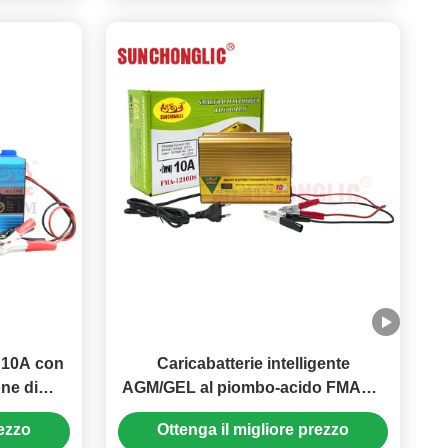
V 10A con
Caricabatterie intelligente
ne di
AGM/GEL al piombo-acido FMADS
atterie
12V 10A a tre stadi con display a
rezzo
Ottenga il migliore prezzo
LED e protezione da bassa