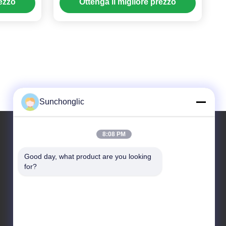
rezzo
Ottenga il migliore prezzo
metallo ignifugo
Sunchonglic
8:08 PM
Il nostro indirizzo
Good day, what product are you looking 
for?
Indirizzo
Guangdong, Cina
Telefono
86--13711271181