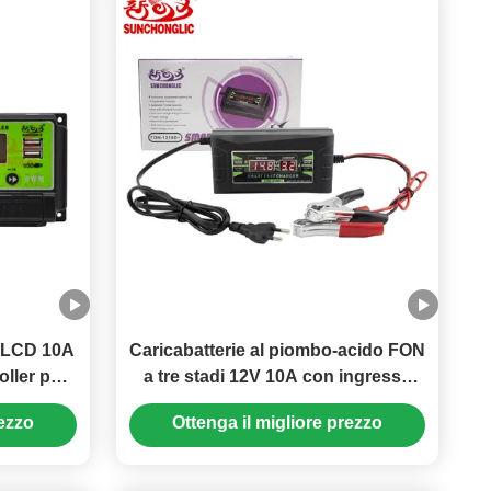
 LCD 10A
Caricabatterie al piombo-acido FON
ller per
a tre stadi 12V 10A con ingresso
ica a tre
AC 150-250V, compatibile con
rezzo
Ottenga il migliore prezzo
batterie AGM e GEL