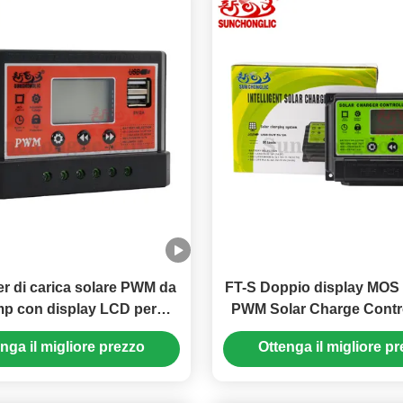
er di carica solare PWM da
FT-S Doppio display MOS
p con display LCD per
PWM Solar Charge Contro
sistemi a 24 Volt
sistemi 12V 24V con ricar
nga il migliore prezzo
Ottenga il migliore p
fasi