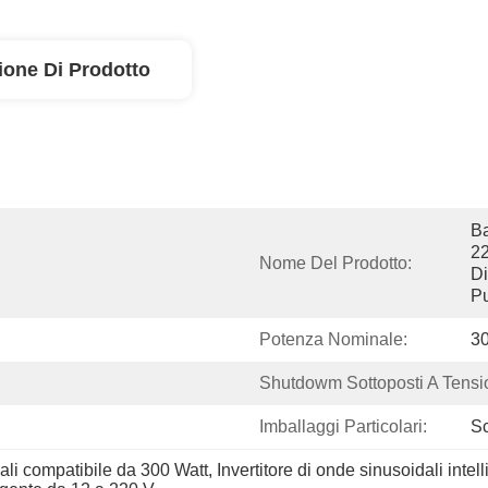
ione Di Prodotto
Ba
22
Nome Del Prodotto:
Di
P
Potenza Nominale:
3
Shutdowm Sottoposti A Tensio
Imballaggi Particolari:
Sc
dali compatibile da 300 Watt
, 
Invertitore di onde sinusoidali inte