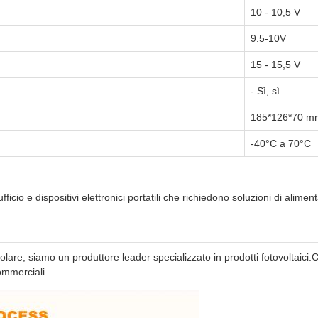
10 - 10,5 V
9.5-10V
15 - 15,5 V
- Sì, sì.
185*126*70 m
-40°C a 70°C
icio e dispositivi elettronici portatili che richiedono soluzioni di alimenta
olare, siamo un produttore leader specializzato in prodotti fotovoltaici
ommerciali.