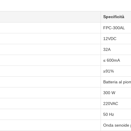
Specificità
FPC-300AL
12VDC
32A
≤ 600mA
≥91%
Batteria al pi
300 W
220VAC
50 Hz
Onda senoide 