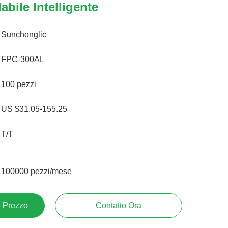
abile Intelligente
Sunchonglic
FPC-300AL
100 pezzi
US $31.05-155.25
T/T
100000 pezzi/mese
e Prezzo
Contatto Ora