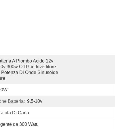
tteria A Piombo Acido 12v 
0v 300w Off Grid Invertitore 
 Potenza Di Onde Sinusoide 
ure
00W
ne Batteria:
9.5-10v
atola Di Carta
lligente da 300 Watt
, 