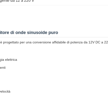
ligente da 12 a 220 V
itore di onde sinusoide puro
id è progettato per una conversione affidabile di potenza da 12V DC a 22
ia elettrica
enti
velocità