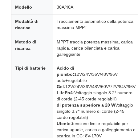
Modello
30A/40A
Modalità di
Tracciamento automatico della potenza
massima MPPT
ricarica
Metodo di
MPPT traccia potenza massima, carica
rapida, carica bilanciata e carica
ricarica
galleggiante
Tipi di batterie
Acido di
piombo:
12V/24V/36V/48V/96V
auto+regolabile
Gel:
12V/24V/36V/48V/60V/72V/84V/96V
LifePo4:
Voltaggio singolo 3.2* numero
di corde (2-45 corde regolabili)
di potenza superiore a 20 W
Voltaggio
singolo 3.7* numero di corde (2-45
corde regolabili)
Utente:
tensione limite regolabile per
carica uguale, carica a galleggiamento e
scarica in CC: 8V-170V