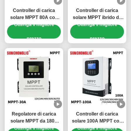
Controller di carica
Controller di carica
solare MPPT 80A con
solare MPPT ibrido da
Ottenga il migliore
protezione da
24 V con corrente di
Ottenga il migliore
sovraccarico e
ricarica da 100 A e
compatibilità batteria
prezzo
funzione UPS per
prezzo
48V
sistemi solari a corrente
continua da 150 V
Regolatore di carica
Controller di carica
solare MPPT da 180V
solare 100A MPPT con
Ottenga il migliore
CC, 30A con
Ottenga il migliore
tracciamento