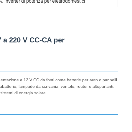
A
, 
inverter di potenza per elettrodomestici
V a 220 V CC-CA per
imentazione a 12 V CC da fonti come batterie per auto o pannelli
abatterie, lampade da scrivania, ventole, router e altoparlanti.
sistemi di energia solare.