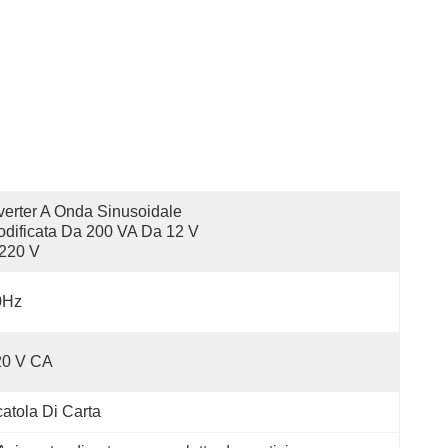
verter A Onda Sinusoidale 
dificata Da 200 VA Da 12 V 
220 V
0Hz
20 V CA
atola Di Carta