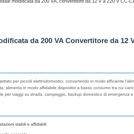
idale modificata da 200 VA
, 
convertitore da 12 V a 220 V CC-C
dificata da 200 VA Convertitore da 12 
ttato per piccoli elettrodomestici, convertendo in modo efficiente l'al
a, alimenta in modo affidabile dispositivi a basso consumo tra cui caric
deale per viaggi su strada, campeggio, backup domestico di emergenza e 
zioni stabili e affidabili