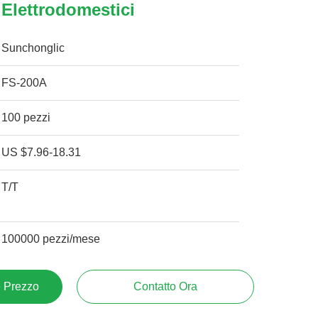
 Elettrodomestici
Sunchonglic
FS-200A
100 pezzi
US $7.96-18.31
T/T
100000 pezzi/mese
e Prezzo
Contatto Ora