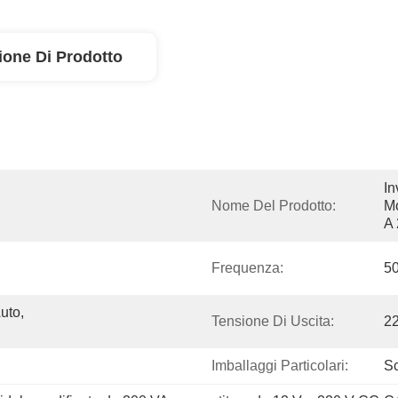
ione Di Prodotto
In
Nome Del Prodotto:
Mo
A 
Frequenza:
5
to, 
Tensione Di Uscita:
2
Imballaggi Particolari:
Sc