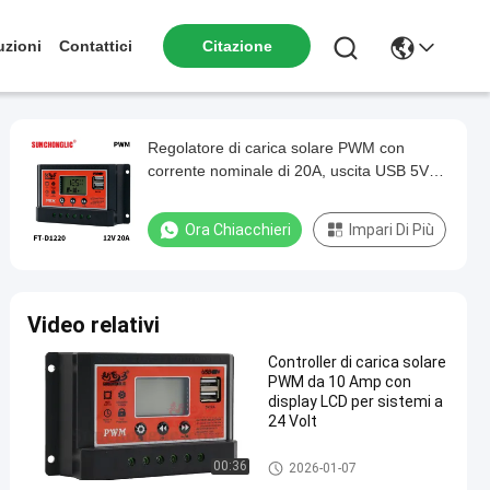
uzioni
Contattici
Citazione
Regolatore di carica solare PWM con
corrente nominale di 20A, uscita USB 5V
2A e rilevamento automatico 12V/24V
Ora Chiacchieri
Impari Di Più
Video relativi
Controller di carica solare
PWM da 10 Amp con
display LCD per sistemi a
24 Volt
Regolatore solare della tassa
00:36
2026-01-07
di PWM