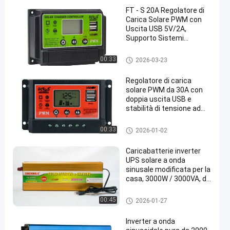
FT - S 20A Regolatore di
Carica Solare PWM con
Uscita USB 5V/2A,
Supporto Sistemi
12V/24V
Regolatore solare della tassa
00:33
2026-03-23
di PWM
Regolatore di carica
solare PWM da 30A con
doppia uscita USB e
stabilità di tensione ad
alta precisione
Regolatore solare della tassa
00:33
2026-01-02
di PWM
Caricabatterie inverter
UPS solare a onda
sinusale modificata per la
casa, 3000W / 3000VA, da
12V a 220V con
alimentazione continua
Invertitore del caricabatterie U
00:45
2026-01-27
durante gli interruzioni
PS
Inverter a onda