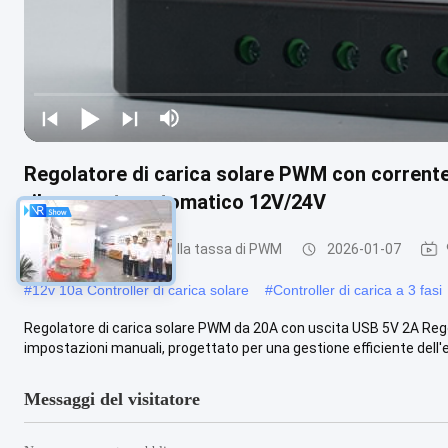
Regolatore di carica solare PWM con corrente
rilevamento automatico 12V/24V
Regolatore solare della tassa di PWM
2026-01-07
#
12v 10a Controller di carica solare
#
Controller di carica a 3 fasi
Regolatore di carica solare PWM da 20A con uscita USB 5V 2A Re
impostazioni manuali, progettato per una gestione efficiente dell'en
Messaggi del visitatore