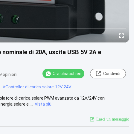
 nominale di 20A, uscita USB 5V 2A e
Ora chiacchieri
Condividi
9 opinioni
#
Controller di carica solare 12V 24V
golatore di carica solare PWM avanzato da 12V/24V con
ergia solare e ....
Vista più
Lasci un messaggio