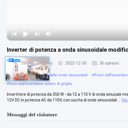
Inverter di potenza a onda sinusoidale modif
Invertitore modificato
2025-12-30
36 opinioni
#
Invertitore di potenza delle onde sinusoidali
#
Fuori dall'invertito
#
fuori dall'invertitore solare di griglia
Invertitore di potenza da 350 W - da 12 a 110 V di onda sinusale 
12V DC in potenza AC da 110V, con uscita di onde sinusoidali ...
Vis
Messaggi del visitatore