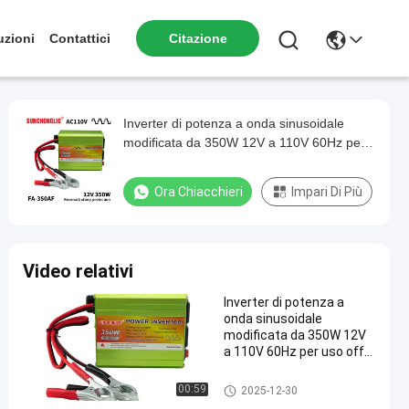
uzioni
Contattici
Citazione
Inverter di potenza a onda sinusoidale
modificata da 350W 12V a 110V 60Hz per
uso off-grid
Ora Chiacchieri
Impari Di Più
Video relativi
Inverter di potenza a
onda sinusoidale
modificata da 350W 12V
a 110V 60Hz per uso off-
grid
Invertitore modificato
00:59
2025-12-30