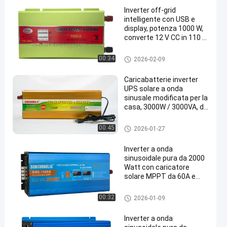
Inverter off-grid
intelligente con USB e
display, potenza 1000 W,
converte 12 V CC in 110 V
CA 60 Hz onda
sinusoidale modificata
Invertitore modificato
00:34
2026-02-09
Caricabatterie inverter
UPS solare a onda
sinusale modificata per la
casa, 3000W / 3000VA, da
12V a 220V con
alimentazione continua
Invertitore del caricabatterie U
00:45
2026-01-27
durante gli interruzioni
PS
Inverter a onda
sinusoidale pura da 2000
Watt con caricatore
solare MPPT da 60A e
uscita AC da 220V per
applicazioni ad alta
Invertitore di onde sinusoidali
00:32
2026-01-09
potenza
puro
Inverter a onda